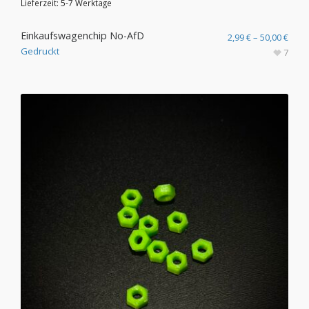
Lieferzeit:
5-7 Werktage
Einkaufswagenchip No-AfD
2,99
€
–
50,00
€
Gedruckt
7