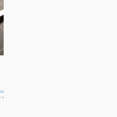
90
€
9