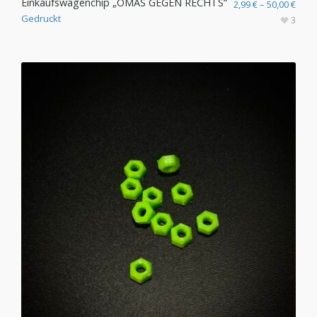
Einkaufswagenchip „OMAS GEGEN RECHTS“
2,99
€
–
50,00
€
Gedruckt
3