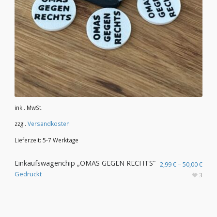
inkl. MwSt.
zzgl.
Versandkosten
Lieferzeit:
5-7 Werktage
Einkaufswagenchip „OMAS GEGEN RECHTS“
2,99
€
–
50,00
€
Gedruckt
3